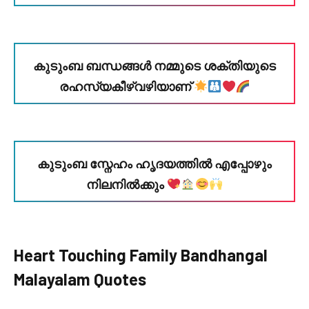
കുടുംബ ബന്ധങ്ങൾ നമ്മുടെ ശക്തിയുടെ
രഹസ്യകീഴ്‌വഴിയാണ്
കുടുംബ സ്നേഹം ഹൃദയത്തിൽ എപ്പോഴും
നിലനിൽക്കും
Heart Touching Family Bandhangal
Malayalam Quotes