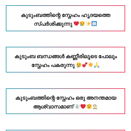
കുടുംബത്തിന്റെ സ്നേഹം ഹൃദയത്തെ
സ്പർശിക്കുന്നു
കുടുംബ ബന്ധങ്ങൾ കണ്ണീരിലൂടെ പോലും
സ്നേഹം പകരുന്നു
കുടുംബത്തിന്റെ സ്നേഹം ഒരു അനന്തമായ
ആശ്വാസമാണ്