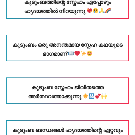
കുടുംബത്തിന്റെ സ്നേഹം എപ്പോഴും
ഹൃദയത്തിൽ നിറയുന്നു
കുടുംബം ഒരു അനന്തമായ സ്നേഹ കഥയുടെ
ഭാഗമാണ്
കുടുംബ സ്നേഹം ജീവിതത്തെ
അർത്ഥവത്താക്കുന്നു
കുടുംബ ബന്ധങ്ങൾ ഹൃദയത്തിന്റെ ഏറ്റവും