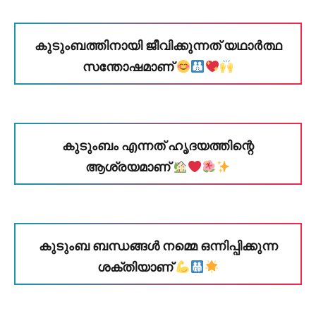
കുടുംബത്തിനായി ജീവിക്കുന്നത് യഥാർത്ഥ
സന്തോഷമാണ്
കുടുംബം എന്നത് ഹൃദയത്തിന്റെ
ആശ്രയമാണ്
കുടുംബ ബന്ധങ്ങൾ നമ്മെ ഒന്നിപ്പിക്കുന്ന
ശക്തിയാണ്