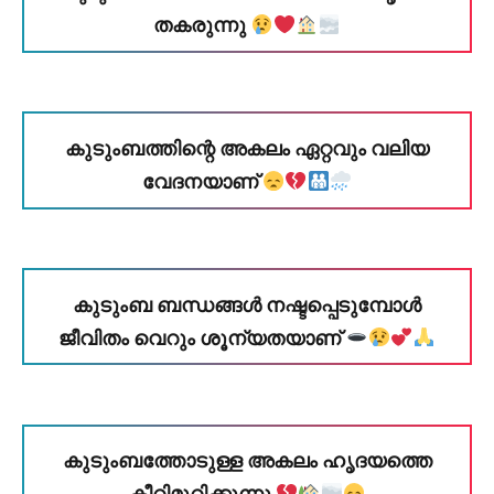
തകരുന്നു
കുടുംബത്തിന്റെ അകലം ഏറ്റവും വലിയ
വേദനയാണ്
കുടുംബ ബന്ധങ്ങൾ നഷ്ടപ്പെടുമ്പോൾ
ജീവിതം വെറും ശൂന്യതയാണ്
കുടുംബത്തോടുള്ള അകലം ഹൃദയത്തെ
കീറിമുറിക്കുന്നു