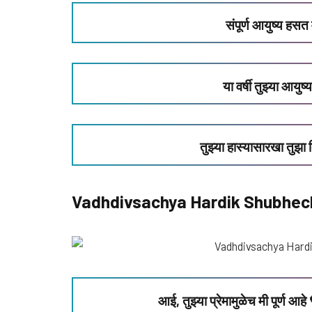
संपूर्ण आयुष्य हस
या वर्षी तुझ्या आय
तुझ्या हास्यासारखा तु
Vadhdivsachya Hardik Shubhech
आई, तुझ्या प्रेमामुळेच मी पूर्ण आह