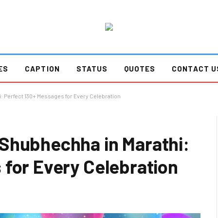
ES
CAPTION
STATUS
QUOTES
CONTACT U
: Perfect 130+ Messages for Every Celebration
Shubhechha in Marathi:
 for Every Celebration