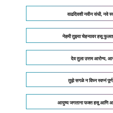
वाढदिवशी नवीन संधी, नवे स्
नेहमी तुझ्या चेहऱ्यावर हसू फुल
देव तुला उत्तम आरोग्य,
तुझे सगळे न विघ्न स्वप्नं प
आयुष्य जगताना फक्त हसू आणि आ