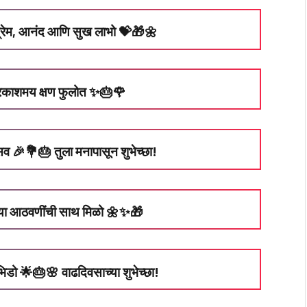
प्रेम, आनंद आणि सुख लाभो 💝🎁🌼
प्रकाशमय क्षण फुलोत ✨🎂🌹
सव 🎉💐🎂 तुला मनापासून शुभेच्छा!
ल्या आठवणींची साथ मिळो 🌼✨🎁
 भिडो 🌟🎂🌸 वाढदिवसाच्या शुभेच्छा!