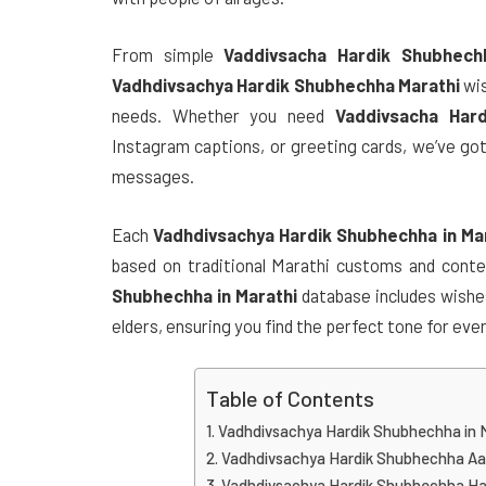
From simple
Vaddivsacha Hardik Shubhech
Vadhdivsachya Hardik Shubhechha Marathi
wis
needs. Whether you need
Vaddivsacha Hard
Instagram captions, or greeting cards, we’ve got
messages.
Each
Vadhdivsachya Hardik Shubhechha in Ma
based on traditional Marathi customs and cont
Shubhechha in Marathi
database includes wishes
elders, ensuring you find the perfect tone for ever
Table of Contents
Vadhdivsachya Hardik Shubhechha in 
Vadhdivsachya Hardik Shubhechha Aai
Vadhdivsachya Hardik Shubhechha Hap