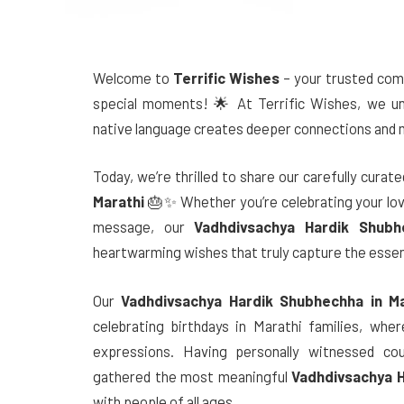
Welcome to
Terrific Wishes
– your trusted comp
special moments! 🌟 At Terrific Wishes, we un
native language creates deeper connections and 
Today, we’re thrilled to share our carefully curat
Marathi
🎂✨ Whether you’re celebrating your love
message, our
Vadhdivsachya Hardik Shubh
heartwarming wishes that truly capture the essenc
Our
Vadhdivsachya Hardik Shubhechha in Ma
celebrating birthdays in Marathi families, wher
expressions. Having personally witnessed cou
gathered the most meaningful
Vadhdivsachya H
with people of all ages.