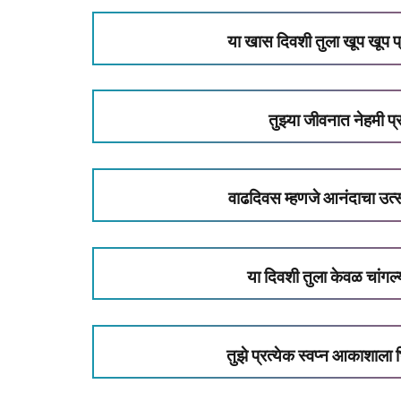
या खास दिवशी तुला खूप खूप 
तुझ्या जीवनात नेहमी 
वाढदिवस म्हणजे आनंदाचा उत्
या दिवशी तुला केवळ चांग
तुझे प्रत्येक स्वप्न आकाशाला