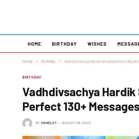
HOME
BIRTHDAY
WISHES
MESSAG
Home
»
Birthday
»
Vadhdivsachya Hardik Shubhechha in Marathi
BIRTHDAY
Vadhdivsachya Hardik 
Perfect 130+ Messages
BY
HANDLEY
AUGUST 26, 2025