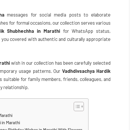
ha
messages for social media posts to elaborate
hes for formal occasions, our collection serves various
ik Shubhechha in Marathi
for WhatsApp status,
 you covered with authentic and culturally appropriate
rathi
wish in our collection has been carefully selected
emporary usage patterns. Our
Vadhdivsachya Hardik
 suitable for family members, friends, colleagues, and
y relationship.
Marathi
 in Marathi
py Birthday Wishes in Marathi With Flowers