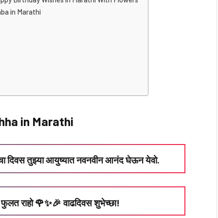
ba in Marathi
ha in Marathi
ा दिवस तुझ्या आयुष्यात नवनवीन आनंद घेऊन येवो.
फुलत राहो 🌹✨🎉 वाढदिवस शुभेच्छा!