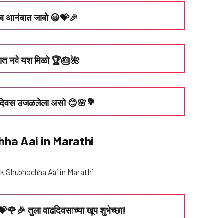
त व आनंदात जावो 😀💝🎉
ुष्यात नवे यश मिळो 🏆🎂🌺
झा दिवस उजळलेला असो 😊🌸💐
ha Aai in Marathi
े 💝🌹🎉 तुला वाढदिवसाच्या खूप शुभेच्छा!