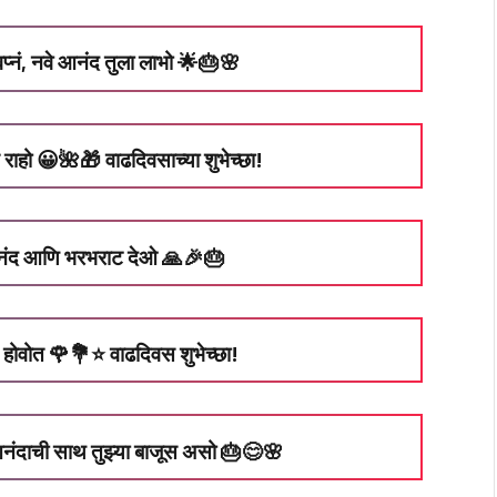
वप्नं, नवे आनंद तुला लाभो 🌟🎂🌸
त राहो 😀🌺🎁 वाढदिवसाच्या शुभेच्छा!
 आनंद आणि भरभराट देओ 🙏🎉🎂
ूर्ण होवोत 🌹💐⭐ वाढदिवस शुभेच्छा!
नंदाची साथ तुझ्या बाजूस असो 🎂😊🌸