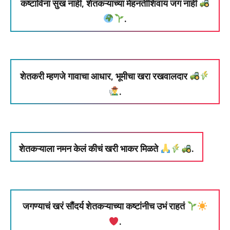
कष्टाविना सुख नाही, शेतकऱ्याच्या मेहनतीशिवाय जग नाही
.
शेतकरी म्हणजे गावाचा आधार, भूमीचा खरा रखवालदार
.
शेतकऱ्याला नमन केलं कीचं खरी भाकर मिळते
.
जगण्याचं खरं सौंदर्य शेतकऱ्याच्या कष्टांनीच उभं राहतं
.