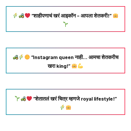
“शाहीपणाचं खरं आइकॉन – आपला शेतकरी!”
“Instagram queen नाही… आमचा शेतकरीच
खरा king!”
“शेतातलं खरं चित्र म्हणजे royal lifestyle!”