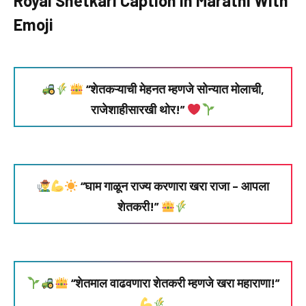
Royal Shetkari Caption in Marathi With
Emoji
“शेतकऱ्याची मेहनत म्हणजे सोन्यात मोलाची,
राजेशाहीसारखी थोर!”
“घाम गाळून राज्य करणारा खरा राजा – आपला
शेतकरी!”
“शेतमाल वाढवणारा शेतकरी म्हणजे खरा महाराणा!”