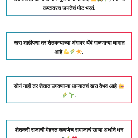
कष्टावरच जनतेचं पोट भरतं.
खरा शाहीपणा तर शेतकऱ्याच्या अंगावर थेंबं गाळणाऱ्या घामात
आहे
.
सोनं नाही तर शेतात उगवणाऱ्या धान्यातचं खरा वैभव आहे
.
शेतकरी राजाची मेहनत म्हणजेच समाजाचं खऱ्या अर्थाने धन