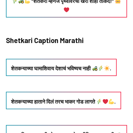
“शेतकरी म्हणजे पृथ्वीवरची खरी शाही ताकद!”
Shetkari Caption Marathi
शेतकऱ्याच्या घामाशिवाय देशाचं भविष्यच नाही
.
शेतकऱ्याच्या हाताने दिलं तरच भाकर गोड लागते
.